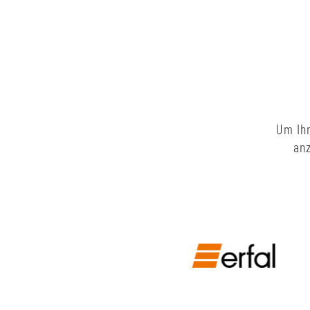
Um Ihn
anz