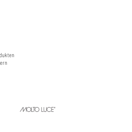
odukten
nern