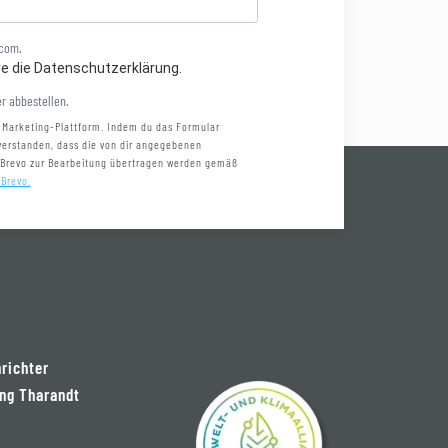
.com.
re die Datenschutzerklärung.
r abbestellen.
 Marketing-Plattform. Indem du das Formular
nverstanden, dass die von dir angegebenen
 Brevo zur Bearbeitung übertragen werden gemäß
 Brevo.
nrichter
ng Tharandt