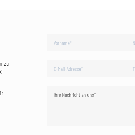
n zu
nd
ir