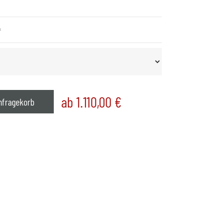
*
ab 1.110,00
€
nfragekorb