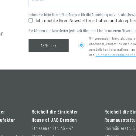
Geben Sie bitte Ihre E-Mail-Adresse für die Anmeldung an, z. B. abc@xyz
Ich möchte Ihren Newsletter erhalten und akzeptie
Sie können den Newsletter jederzeit über den Link in unserem Newslette
nn
Wir verwenden Brevo als unsere
absendest, erklärst du dich ei
ANMELDEN
persönlichen Informationen an
den
Datenschutzrichtlinien von
ter
Reichelt die Einrichter
Reichelt die Ei
ufaktur
House of JAB Dresden
Raumausstattu
Striesener Str. 45 - 47
Roßmäßlerstr. 5