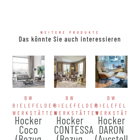
WEITERE PRODUKTE
Das könnte Sie auch interessieren
BW
BW
BW
BIELEFELDER
BIELEFELDER
BIELEFELDER
WERKSTÄTTEN
WERKSTÄTTEN
WERKSTÄTTE
Hocker
Hocker
Hocker
Coco
CONTESSA
DARON
(Bezug
(Bezug
(Ausstellun