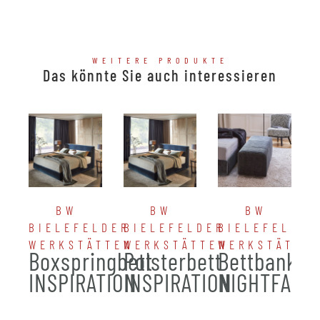
WEITERE PRODUKTE
Das könnte Sie auch interessieren
BW
BW
BW
BIELEFELDER
BIELEFELDER
BIELEFELDER
WERKSTÄTTEN
WERKSTÄTTEN
WERKSTÄTTE
Boxspringbett
Polsterbett
Bettbank
INSPIRATION
INSPIRATION
NIGHTFALL