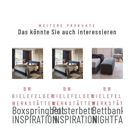
WEITERE PRODUKTE
Das könnte Sie auch interessieren
BW
BW
BW
BIELEFELDER
BIELEFELDER
BIELEFELDER
WERKSTÄTTEN
WERKSTÄTTEN
WERKSTÄTTE
Boxspringbett
Polsterbett
Bettbank
INSPIRATION
INSPIRATION
NIGHTFALL