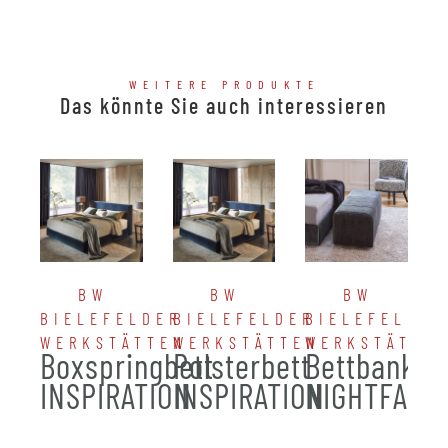
WEITERE PRODUKTE
Das könnte Sie auch interessieren
BW
BW
BW
BIELEFELDER
BIELEFELDER
BIELEFELDER
WERKSTÄTTEN
WERKSTÄTTEN
WERKSTÄTTE
Boxspringbett
Polsterbett
Bettbank
INSPIRATION
INSPIRATION
NIGHTFALL