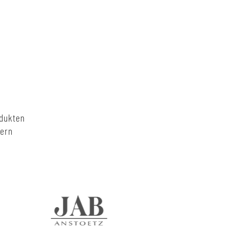
odukten
nern