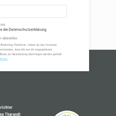
.com.
re die Datenschutzerklärung.
r abbestellen.
 Marketing-Plattform. Indem du das Formular
nverstanden, dass die von dir angegebenen
 Brevo zur Bearbeitung übertragen werden gemäß
 Brevo.
nrichter
ng Tharandt