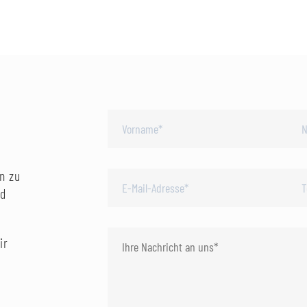
n zu
nd
ir