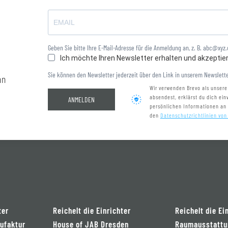
Geben Sie bitte Ihre E-Mail-Adresse für die Anmeldung an, z. B. abc@xyz
Ich möchte Ihren Newsletter erhalten und akzeptie
Sie können den Newsletter jederzeit über den Link in unserem Newslette
nn
Wir verwenden Brevo als unsere
absendest, erklärst du dich ei
ANMELDEN
persönlichen Informationen an
den
Datenschutzrichtlinien von
ter
Reichelt die Einrichter
Reichelt die Ei
ufaktur
House of JAB Dresden
Raumausstattu