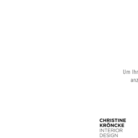
Um Ihn
anz