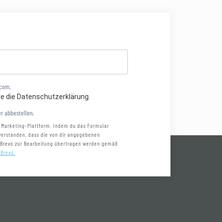
.com.
re die Datenschutzerklärung.
r abbestellen.
 Marketing-Plattform. Indem du das Formular
nverstanden, dass die von dir angegebenen
 Brevo zur Bearbeitung übertragen werden gemäß
 Brevo.