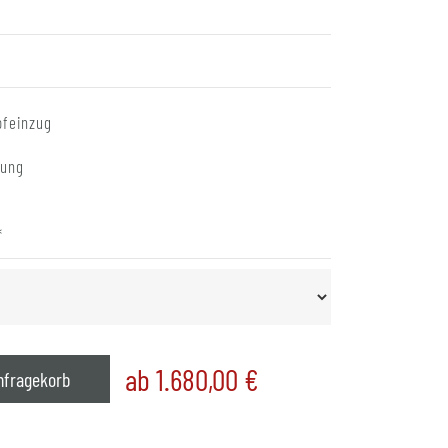
feinzug
tung
*
ab 1.680,00
€
nfragekorb