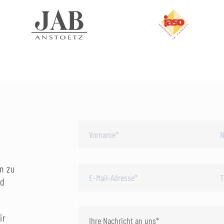
n zu
nd
ir