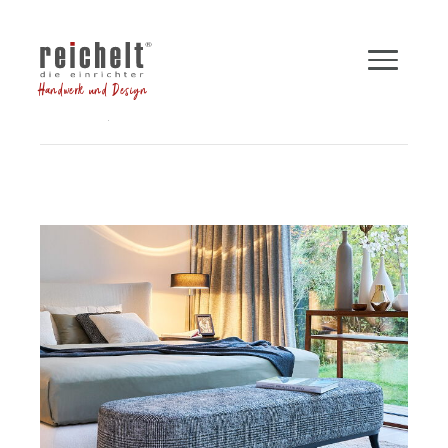
Handwerk und Design
Shop
Betten
Bettbank POLO
Zurück