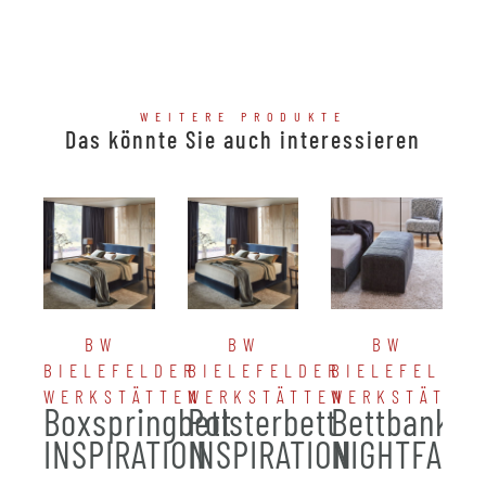
WEITERE PRODUKTE
Das könnte Sie auch interessieren
BW
BW
BW
BIELEFELDER
BIELEFELDER
BIELEFELDER
WERKSTÄTTEN
WERKSTÄTTEN
WERKSTÄTTE
Boxspringbett
Polsterbett
Bettbank
INSPIRATION
INSPIRATION
NIGHTFALL