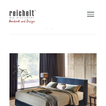
Handwerk und Design
Shop
Betten
Boxspringbett INSPIRATION
Zurück