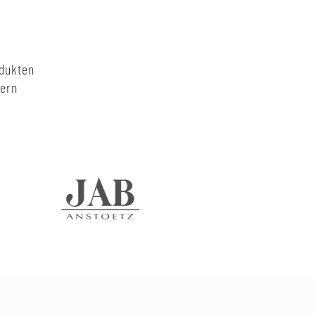
odukten
nern