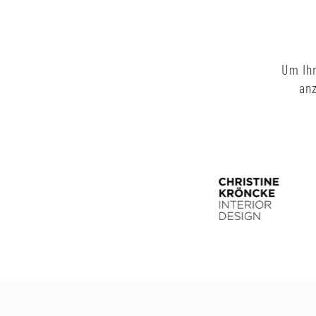
Um Ihn
anz