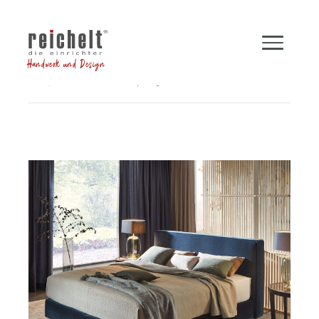
Handwerk und Design
Shop
Betten
Boxspringbett INSPIRATION
Zurück