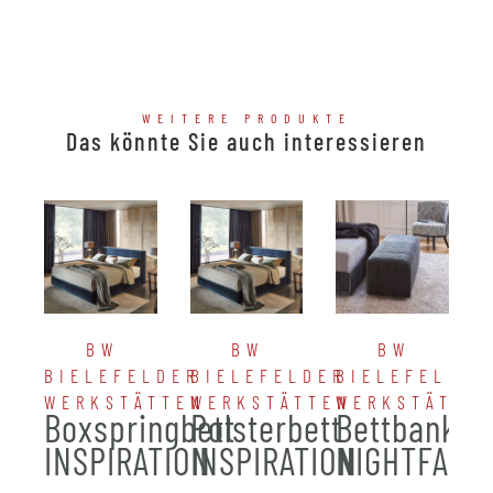
WEITERE PRODUKTE
Das könnte Sie auch interessieren
BW
BW
BW
BIELEFELDER
BIELEFELDER
BIELEFELDER
WERKSTÄTTEN
WERKSTÄTTEN
WERKSTÄTTE
Boxspringbett
Polsterbett
Bettbank
INSPIRATION
INSPIRATION
NIGHTFALL