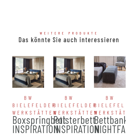
WEITERE PRODUKTE
Das könnte Sie auch interessieren
BW
BW
BW
BIELEFELDER
BIELEFELDER
BIELEFELDER
WERKSTÄTTEN
WERKSTÄTTEN
WERKSTÄTTE
Boxspringbett
Polsterbett
Bettbank
INSPIRATION
INSPIRATION
NIGHTFALL