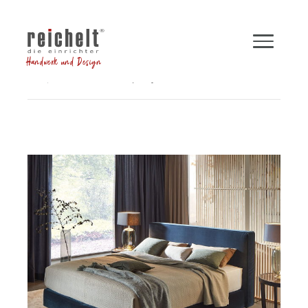
Handwerk und Design
Shop
Betten
Boxspringbett INSPIRATION
Zurück