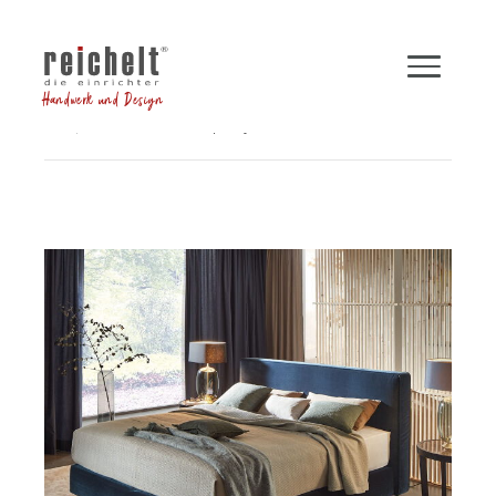
Handwerk und Design
Shop
Betten
Boxspringbett INSPIRATION
Zurück