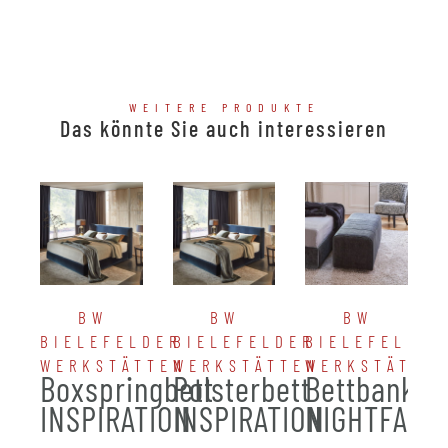
WEITERE PRODUKTE
Das könnte Sie auch interessieren
BW
BW
BW
BIELEFELDER
BIELEFELDER
BIELEFELDER
WERKSTÄTTEN
WERKSTÄTTEN
WERKSTÄTTE
Boxspringbett
Polsterbett
Bettbank
INSPIRATION
INSPIRATION
NIGHTFALL