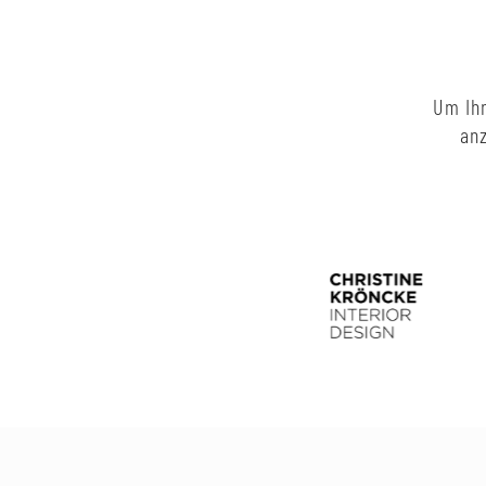
Um Ihn
anz