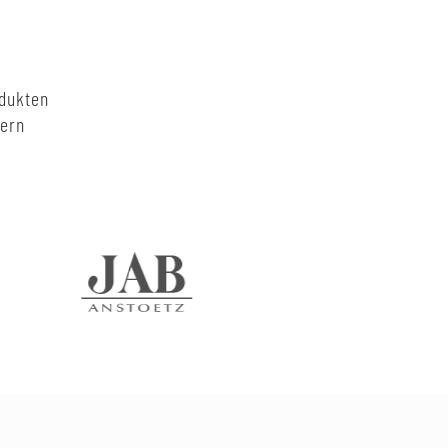
odukten
nern