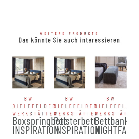
WEITERE PRODUKTE
Das könnte Sie auch interessieren
BW
BW
BW
BIELEFELDER
BIELEFELDER
BIELEFELDER
WERKSTÄTTEN
WERKSTÄTTEN
WERKSTÄTTE
Boxspringbett
Polsterbett
Bettbank
INSPIRATION
INSPIRATION
NIGHTFALL