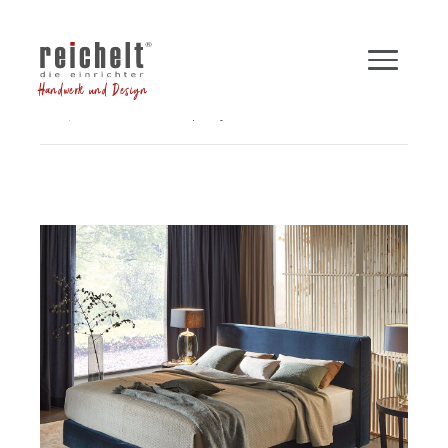
Handwerk und Design
Shop
Betten
Boxspringbett INSPIRATION
Zurück