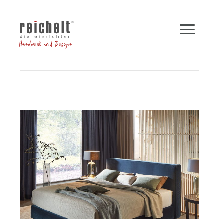
Handwerk und Design
Shop
Betten
Boxspringbett INSPIRATION
Zurück