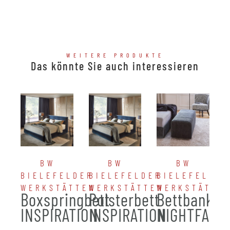
WEITERE PRODUKTE
Das könnte Sie auch interessieren
BW
BW
BW
BIELEFELDER
BIELEFELDER
BIELEFELDER
WERKSTÄTTEN
WERKSTÄTTEN
WERKSTÄTTE
Boxspringbett
Polsterbett
Bettbank
INSPIRATION
INSPIRATION
NIGHTFALL