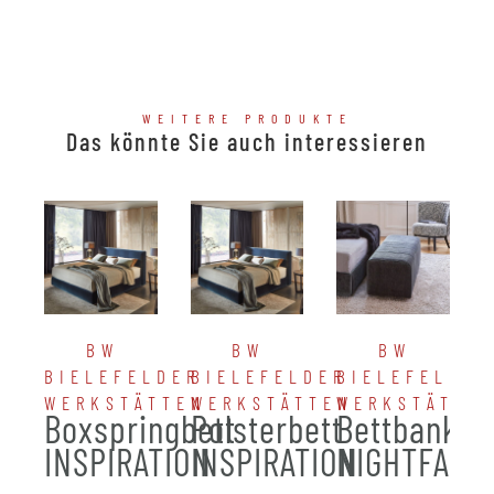
WEITERE PRODUKTE
Das könnte Sie auch interessieren
BW
BW
BW
BIELEFELDER
BIELEFELDER
BIELEFELDER
WERKSTÄTTEN
WERKSTÄTTEN
WERKSTÄTTE
Boxspringbett
Polsterbett
Bettbank
INSPIRATION
INSPIRATION
NIGHTFALL