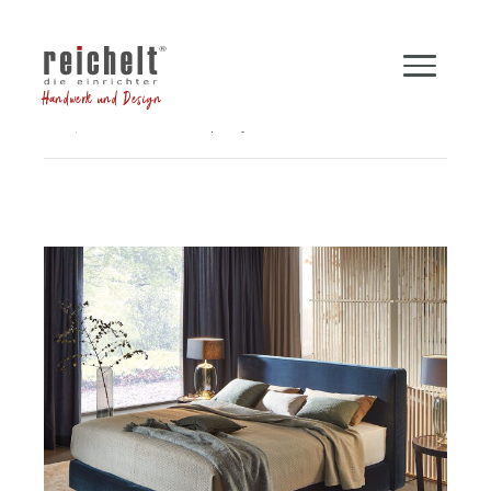
Handwerk und Design
Shop
Betten
Boxspringbett INSPIRATION
Zurück