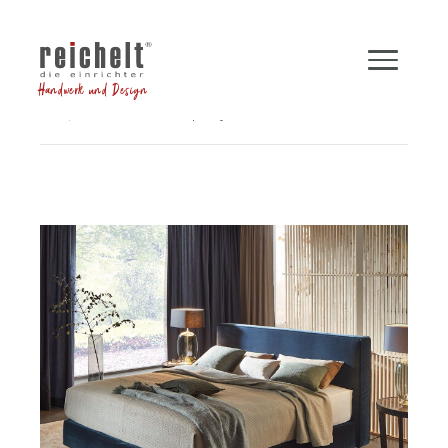
Handwerk und Design
Shop
Betten
Boxspringbett INSPIRATION
Zurück