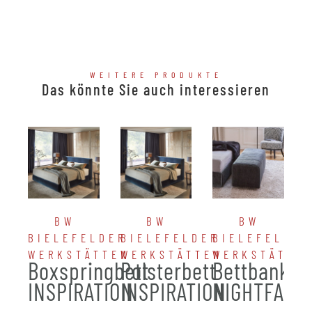
WEITERE PRODUKTE
Das könnte Sie auch interessieren
BW
BW
BW
BIELEFELDER
BIELEFELDER
BIELEFELDER
WERKSTÄTTEN
WERKSTÄTTEN
WERKSTÄTTE
Boxspringbett
Polsterbett
Bettbank
INSPIRATION
INSPIRATION
NIGHTFALL