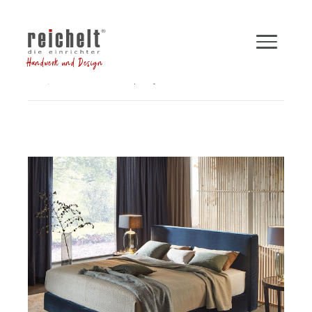
Handwerk und Design
Shop
Betten
Boxspringbett INSPIRATION
Zurück