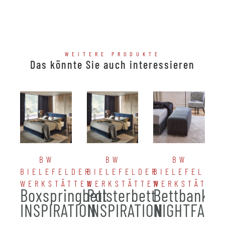
WEITERE PRODUKTE
Das könnte Sie auch interessieren
BW
BW
BW
BIELEFELDER
BIELEFELDER
BIELEFELDER
WERKSTÄTTEN
WERKSTÄTTEN
WERKSTÄTTE
Boxspringbett
Polsterbett
Bettbank
INSPIRATION
INSPIRATION
NIGHTFALL