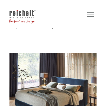
Handwerk und Design
Shop
Betten
Boxspringbett INSPIRATION
Zurück