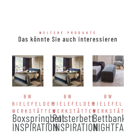
WEITERE PRODUKTE
Das könnte Sie auch interessieren
BW
BW
BW
BIELEFELDER
BIELEFELDER
BIELEFELDER
WERKSTÄTTEN
WERKSTÄTTEN
WERKSTÄTTE
Boxspringbett
Polsterbett
Bettbank
INSPIRATION
INSPIRATION
NIGHTFALL