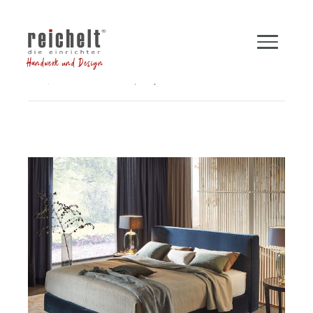
Handwerk und Design
Shop
Betten
Boxspringbett INSPIRATION
Zurück