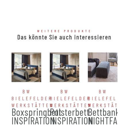
WEITERE PRODUKTE
Das könnte Sie auch interessieren
BW
BW
BW
BIELEFELDER
BIELEFELDER
BIELEFELDER
WERKSTÄTTEN
WERKSTÄTTEN
WERKSTÄTTE
Boxspringbett
Polsterbett
Bettbank
INSPIRATION
INSPIRATION
NIGHTFALL