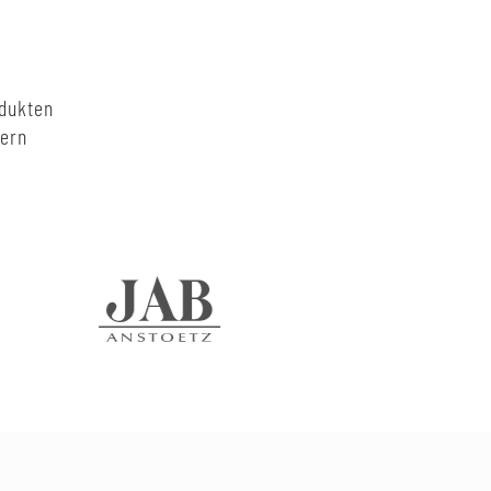
odukten
nern