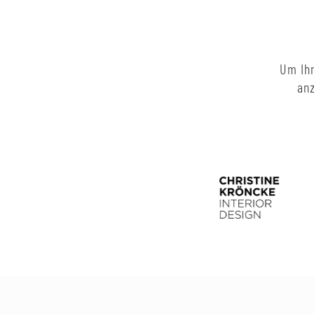
Um Ihn
anz