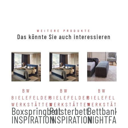
WEITERE PRODUKTE
Das könnte Sie auch interessieren
BW
BW
BW
BIELEFELDER
BIELEFELDER
BIELEFELDER
WERKSTÄTTEN
WERKSTÄTTEN
WERKSTÄTTE
Boxspringbett
Polsterbett
Bettbank
INSPIRATION
INSPIRATION
NIGHTFALL