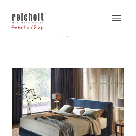
Handwerk und Design
Shop
Betten
Boxspringbett INSPIRATION
Zurück