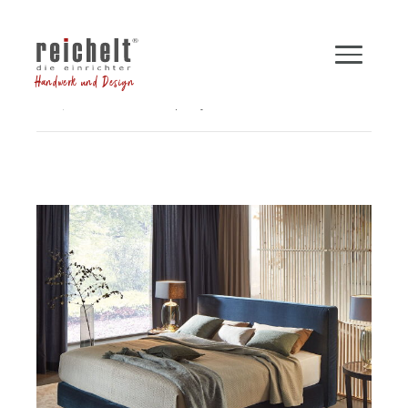
Handwerk und Design
Shop
Betten
Boxspringbett INSPIRATION
Zurück