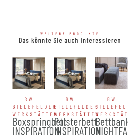
WEITERE PRODUKTE
Das könnte Sie auch interessieren
BW
BW
BW
BIELEFELDER
BIELEFELDER
BIELEFELDER
WERKSTÄTTEN
WERKSTÄTTEN
WERKSTÄTTE
Boxspringbett
Polsterbett
Bettbank
INSPIRATION
INSPIRATION
NIGHTFALL