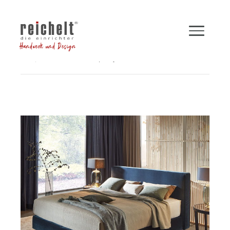
Handwerk und Design
Shop
Betten
Boxspringbett INSPIRATION
Zurück