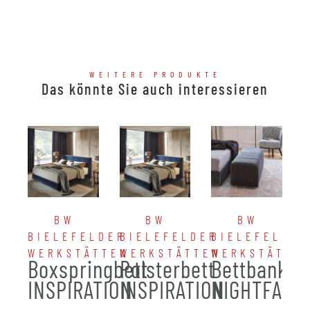
WEITERE PRODUKTE
Das könnte Sie auch interessieren
BW
BW
BW
BIELEFELDER
BIELEFELDER
BIELEFELDER
WERKSTÄTTEN
WERKSTÄTTEN
WERKSTÄTTE
Boxspringbett
Polsterbett
Bettbank
INSPIRATION
INSPIRATION
NIGHTFALL