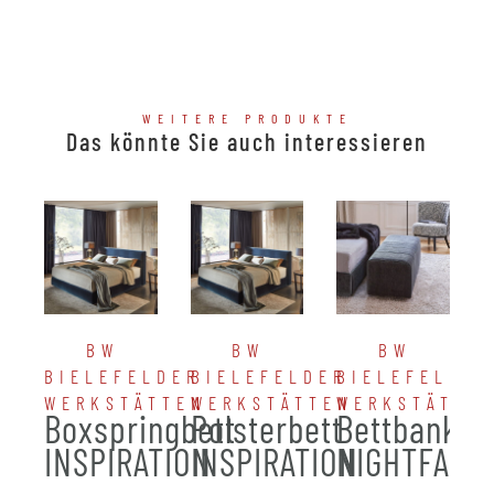
WEITERE PRODUKTE
Das könnte Sie auch interessieren
BW
BW
BW
BIELEFELDER
BIELEFELDER
BIELEFELDER
WERKSTÄTTEN
WERKSTÄTTEN
WERKSTÄTTE
Boxspringbett
Polsterbett
Bettbank
INSPIRATION
INSPIRATION
NIGHTFALL