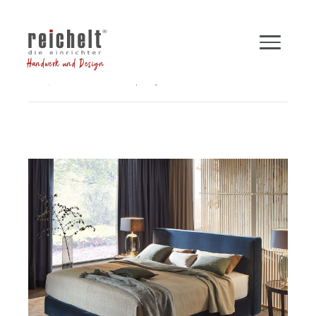
Handwerk und Design
Shop
Betten
Boxspringbett INSPIRATION
Zurück