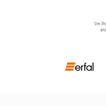
Um Ihn
anz