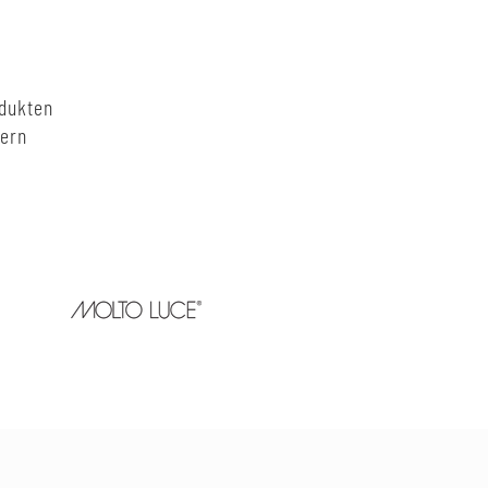
odukten
nern