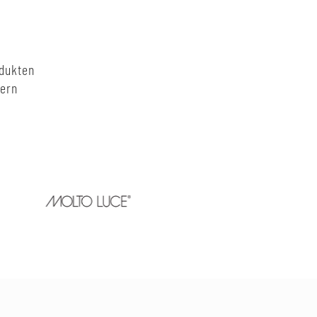
odukten
nern