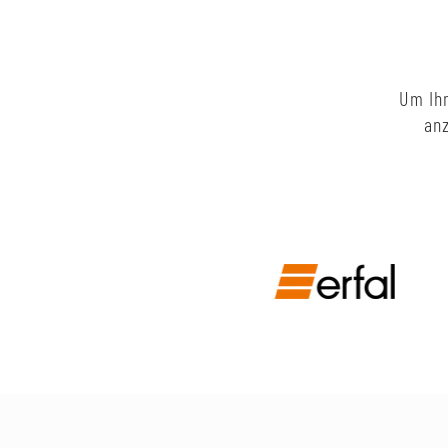
Um Ihn
anz