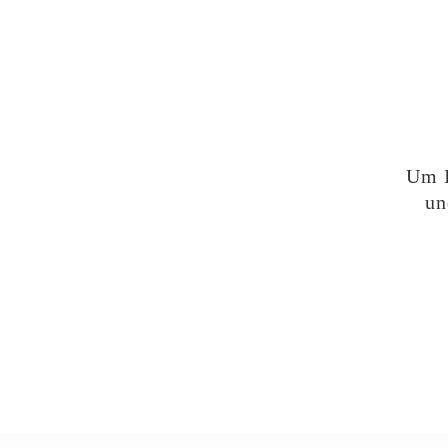
Um I
un