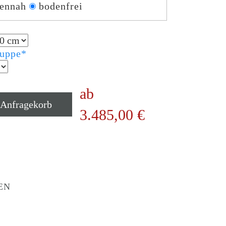
dennah
bodenfrei
ruppe
*
ab
 Anfragekorb
3.485,00
€
EN