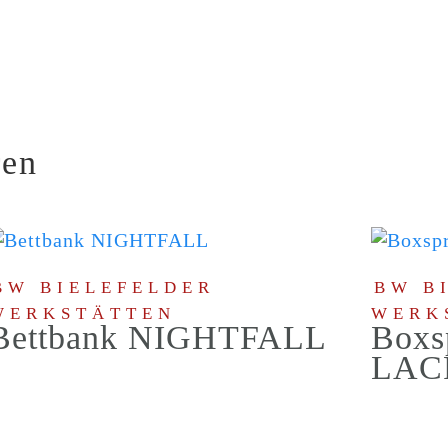
ren
BW BIELEFELDER
BW B
WERKSTÄTTEN
WERK
Bettbank NIGHTFALL
Boxs
LAC