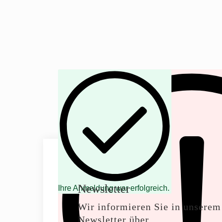
Newsletter
Ihre Anmeldung war erfolgreich.
Wir informieren Sie in unserem
Newsletter über