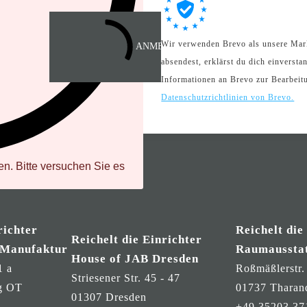
d
Wir verwenden Brevo als unsere Mar
ANMELDEN
absendest, erklärst du dich einverst
.
Informationen an Brevo zur Bearbei
Datenschutzrichtlinien von Brevo.
n. Bitte versuchen Sie es
richter
Reichelt die
Reichelt die Einrichter
 Manufaktur
Raumaussta
House of JAB Dresden
1 a
Roßmäßlerstr.
Striesener Str. 45 - 47
g OT
01737 Tharan
01307 Dresden
+49 35203 37