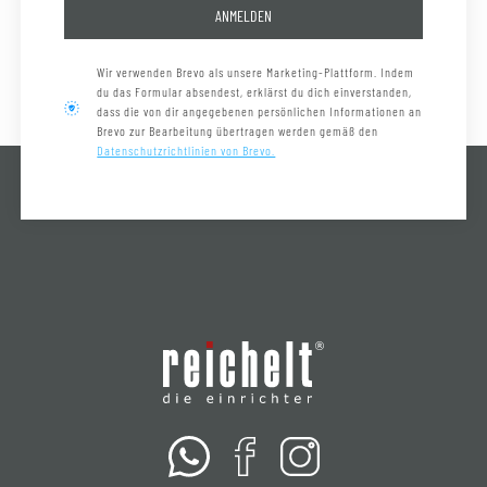
ANMELDEN
Wir verwenden Brevo als unsere Marketing-Plattform. Indem
du das Formular absendest, erklärst du dich einverstanden,
dass die von dir angegebenen persönlichen Informationen an
Brevo zur Bearbeitung übertragen werden gemäß den
Datenschutzrichtlinien von Brevo.