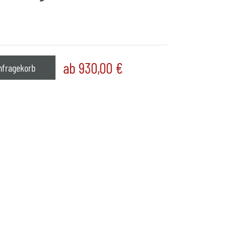
ab 930,00
€
nfragekorb