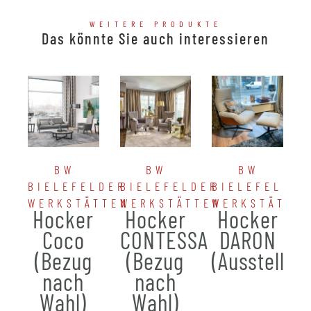
WEITERE PRODUKTE
Das könnte Sie auch interessieren
BW
BW
BW
BIELEFELDER
BIELEFELDER
BIELEFELDER
WERKSTÄTTEN
WERKSTÄTTEN
WERKSTÄTTE
Hocker
Hocker
Hocker
Coco
CONTESSA
DARON
(Bezug
(Bezug
(Ausstellun
nach
nach
Wahl)
Wahl)