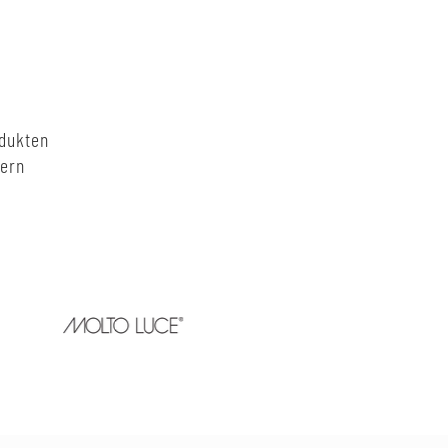
odukten
nern