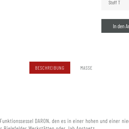
In den A
BESCHREIBUNG
MASSE
Funktionssessel DARON, den es in einer hohen und einer nied
er Bielefelder Werkstätten oder Jab Anstoetz.