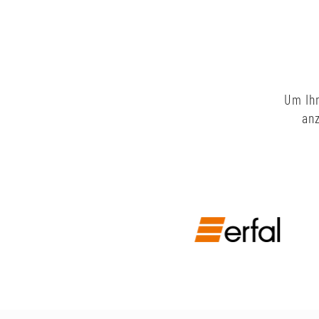
Um Ihn
anz