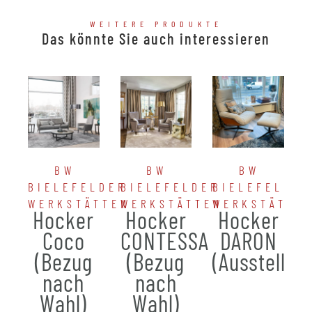
WEITERE PRODUKTE
Das könnte Sie auch interessieren
BW
BW
BW
BIELEFELDER
BIELEFELDER
BIELEFELDER
WERKSTÄTTEN
WERKSTÄTTEN
WERKSTÄTTE
Hocker
Hocker
Hocker
Coco
CONTESSA
DARON
(Bezug
(Bezug
(Ausstellun
nach
nach
Wahl)
Wahl)