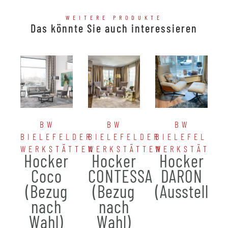
WEITERE PRODUKTE
Das könnte Sie auch interessieren
BW
BW
BW
BIELEFELDER
BIELEFELDER
BIELEFELDER
WERKSTÄTTEN
WERKSTÄTTEN
WERKSTÄTTE
Hocker
Hocker
Hocker
Coco
CONTESSA
DARON
(Bezug
(Bezug
(Ausstellun
nach
nach
Wahl)
Wahl)