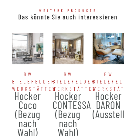
WEITERE PRODUKTE
Das könnte Sie auch interessieren
BW
BW
BW
BIELEFELDER
BIELEFELDER
BIELEFELDER
WERKSTÄTTEN
WERKSTÄTTEN
WERKSTÄTTE
Hocker
Hocker
Hocker
Coco
CONTESSA
DARON
(Bezug
(Bezug
(Ausstellun
nach
nach
Wahl)
Wahl)