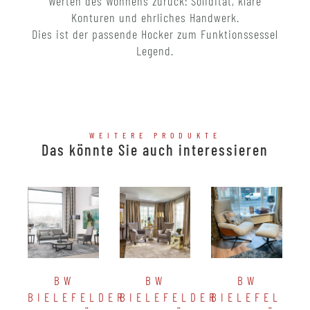
Werten des Wohnens zurück: Solidität, klare
Konturen und ehrliches Handwerk.
Dies ist der passende Hocker zum Funktionssessel
Legend.
WEITERE PRODUKTE
Das könnte Sie auch interessieren
BW
BW
BW
BIELEFELDER
BIELEFELDER
BIELEFELDER