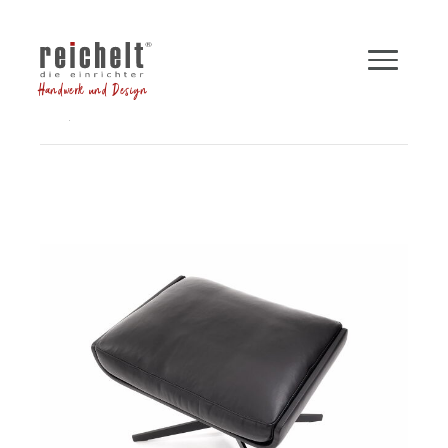
Handwerk und Design
Shop
Hocker und Bänke
Hocker LEGEND
Zurück