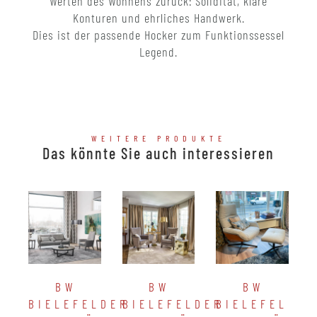
Werten des Wohnens zurück: Solidität, klare
Konturen und ehrliches Handwerk.
Dies ist der passende Hocker zum Funktionssessel
Legend.
WEITERE PRODUKTE
Das könnte Sie auch interessieren
BW
BW
BW
BIELEFELDER
BIELEFELDER
BIELEFELDER