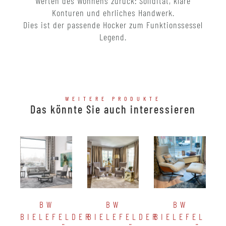
Werten des Wohnens zurück: Solidität, klare
Konturen und ehrliches Handwerk.
Dies ist der passende Hocker zum Funktionssessel
Legend.
WEITERE PRODUKTE
Das könnte Sie auch interessieren
BW
BW
BW
BIELEFELDER
BIELEFELDER
BIELEFELDER