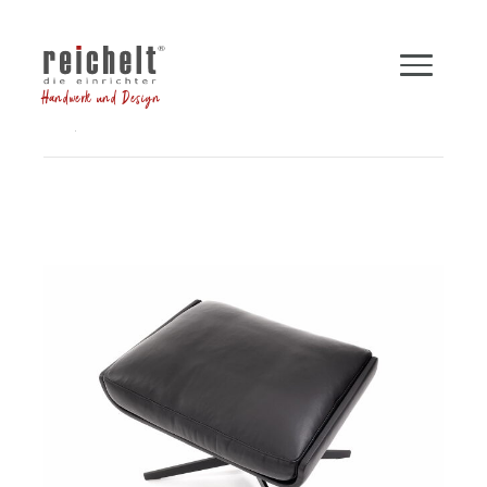
Handwerk und Design
Shop
Hocker und Bänke
Hocker LEGEND
Zurück