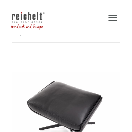
Handwerk und Design
Shop
Hocker und Bänke
Hocker LEGEND
Zurück