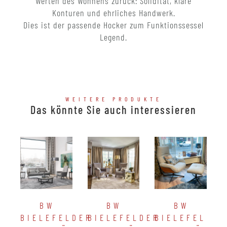
Werten des Wohnens zurück: Solidität, klare
Konturen und ehrliches Handwerk.
Dies ist der passende Hocker zum Funktionssessel
Legend.
WEITERE PRODUKTE
Das könnte Sie auch interessieren
BW
BW
BW
BIELEFELDER
BIELEFELDER
BIELEFELDER