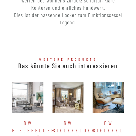
Werten des Wohnens zurück: Solidität, klare
Konturen und ehrliches Handwerk.
Dies ist der passende Hocker zum Funktionssessel
Legend.
WEITERE PRODUKTE
Das könnte Sie auch interessieren
BW
BW
BW
BIELEFELDER
BIELEFELDER
BIELEFELDER