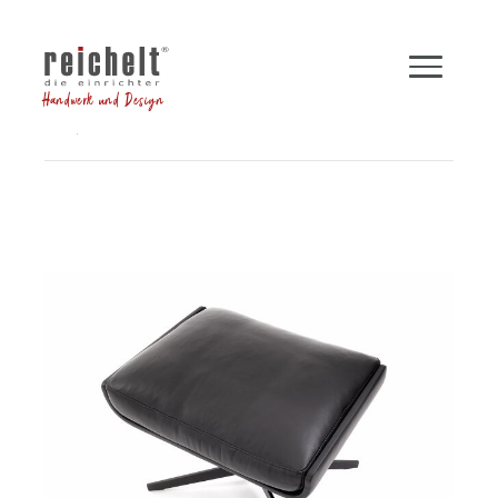
Handwerk und Design
Shop
Hocker und Bänke
Hocker LEGEND
Zurück