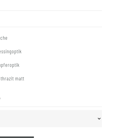
sche
essingoptik
upferoptik
thrazit matt
*