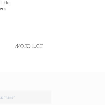
odukten
nern