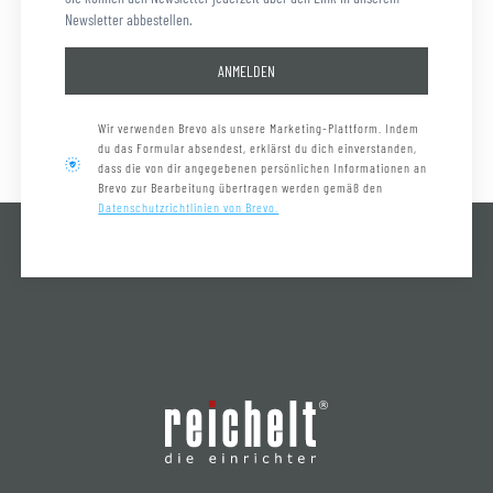
Newsletter abbestellen.
ANMELDEN
Wir verwenden Brevo als unsere Marketing-Plattform. Indem
du das Formular absendest, erklärst du dich einverstanden,
dass die von dir angegebenen persönlichen Informationen an
Brevo zur Bearbeitung übertragen werden gemäß den
Datenschutzrichtlinien von Brevo.