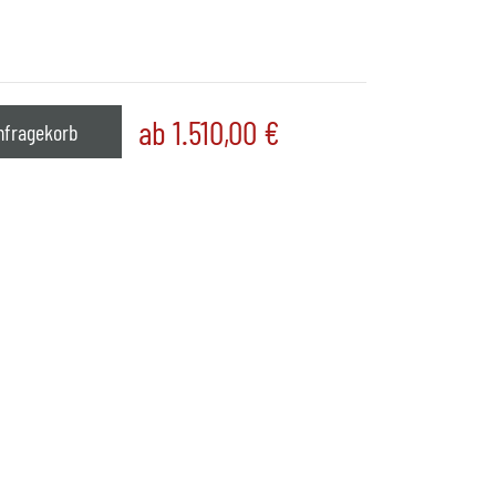
ab 1.510,00
€
nfragekorb