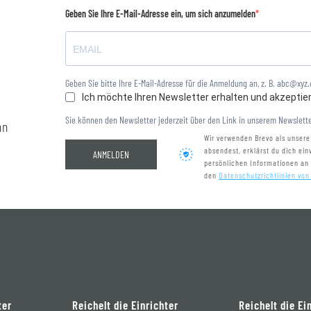
Geben Sie Ihre E-Mail-Adresse ein, um sich anzumelden
Geben Sie bitte Ihre E-Mail-Adresse für die Anmeldung an, z. B. abc@xyz
Ich möchte Ihren Newsletter erhalten und akzeptie
Sie können den Newsletter jederzeit über den Link in unserem Newslette
nn
Wir verwenden Brevo als unsere
absendest, erklärst du dich ei
ANMELDEN
persönlichen Informationen an
den
Datenschutzrichtlinien von
ter
Reichelt die Einrichter
Reichelt die Ei