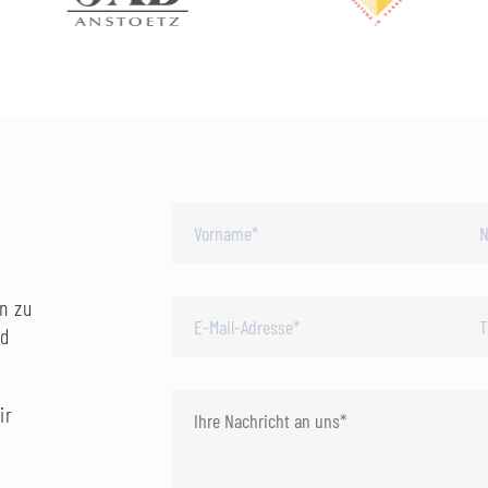
n zu
nd
ir