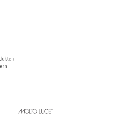
odukten
nern