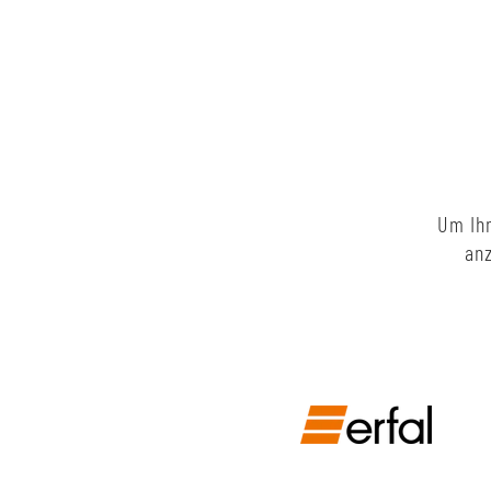
Um Ihn
anz