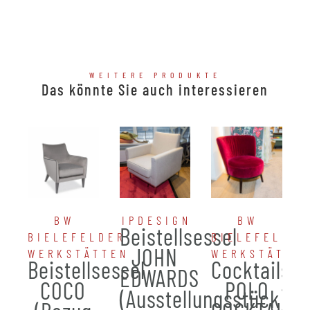
WEITERE PRODUKTE
Das könnte Sie auch interessieren
BW
IPDESIGN
BW
Beistellsessel
BIELEFELDER
BIELEFELDER
JOHN
WERKSTÄTTEN
WERKSTÄTTE
Beistellsessel
Cocktailses
EDWARDS
COCO
POLO
(Ausstellungsstück)