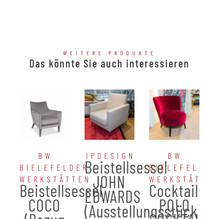
WEITERE PRODUKTE
Das könnte Sie auch interessieren
BW
IPDESIGN
BW
Beistellsessel
BIELEFELDER
BIELEFELDER
JOHN
WERKSTÄTTEN
WERKSTÄTTE
Beistellsessel
Cocktailses
EDWARDS
COCO
POLO
(Ausstellungsstück)