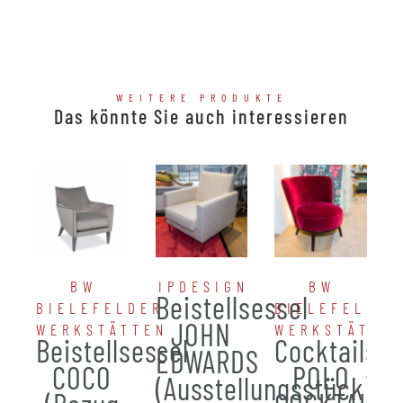
WEITERE PRODUKTE
Das könnte Sie auch interessieren
BW
IPDESIGN
BW
Beistellsessel
BIELEFELDER
BIELEFELDER
JOHN
WERKSTÄTTEN
WERKSTÄTTE
Beistellsessel
Cocktailses
EDWARDS
COCO
POLO
(Ausstellungsstück)