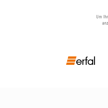
Um Ihn
anz