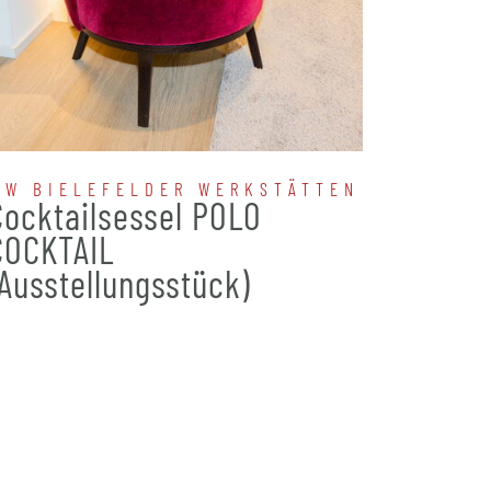
BW BIELEFELDER WERKSTÄTTEN
IPDES
Cocktailsessel POLO
Funkt
COCKTAIL
(Ausstellungsstück)