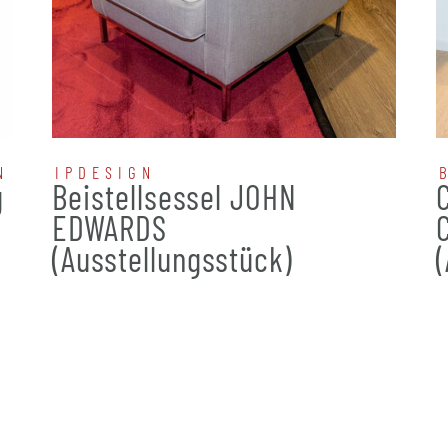
N
IPDESIGN
g
Beistellsessel JOHN
EDWARDS
(Ausstellungsstück)