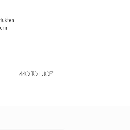
odukten
nern